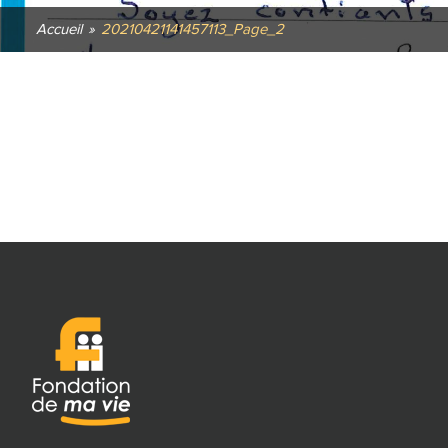
Accueil
»
20210421141457113_Page_2