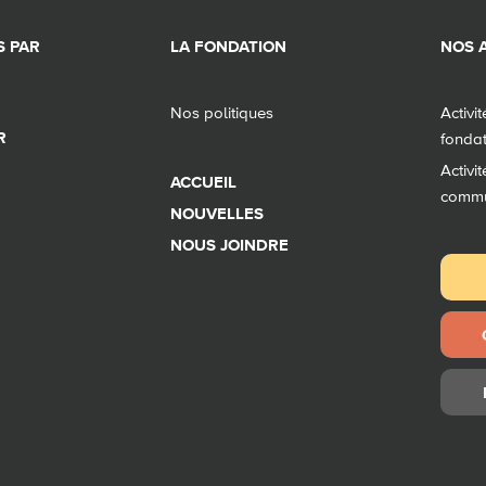
 PAR
LA FONDATION
NOS A
Nos politiques
Activi
R
fonda
Activi
ACCUEIL
comm
NOUVELLES
NOUS JOINDRE