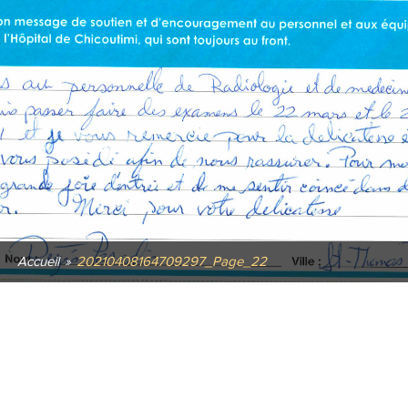
Accueil
»
20210408164709297_Page_22