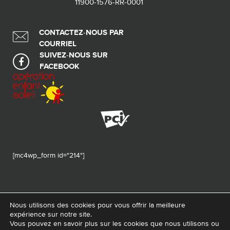
11900-1576-RR-0001
CONTACTEZ-NOUS PAR
COURRIEL
SUIVEZ-NOUS SUR
FACEBOOK
[mc4wp_form id="214"]
Nous utilisons des cookies pour vous offrir la meilleure
expérience sur notre site.
© 2026 Tous droits réservés - Fondation de ma vie – Pour la santé de la
Vous pouvez en savoir plus sur les cookies que nous utilisons ou
région