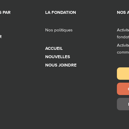
 PAR
LA FONDATION
NOS A
Nos politiques
Activi
R
fonda
Activi
ACCUEIL
comm
NOUVELLES
NOUS JOINDRE