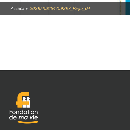
Accueil
»
20210408164709297_Page_04