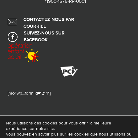
11900-1576-RR-0001
CONTACTEZ-NOUS PAR
COURRIEL
SUIVEZ-NOUS SUR
FACEBOOK
[mc4wp_form id="214"]
Nous utilisons des cookies pour vous offrir la meilleure
expérience sur notre site.
© 2026 Tous droits réservés - Fondation de ma vie – Pour la santé de la
Vous pouvez en savoir plus sur les cookies que nous utilisons ou
région