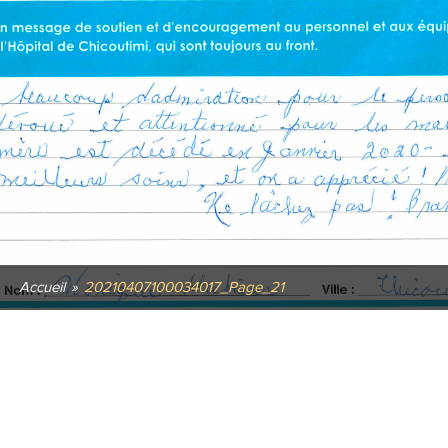
Accueil
»
20210407100034017_Page_21