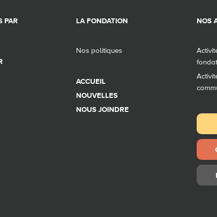
 PAR
LA FONDATION
NOS A
Nos politiques
Activi
R
fonda
Activi
ACCUEIL
comm
NOUVELLES
NOUS JOINDRE