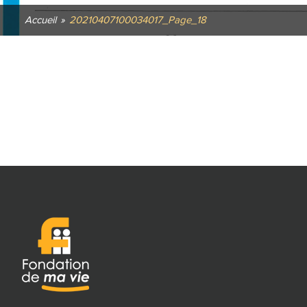
Accueil
»
20210407100034017_Page_18