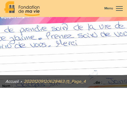
Menu
Accueil
»
20201209120628463 (1)_Page_4