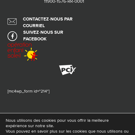
11900-1576-RR-0001
CONTACTEZ-NOUS PAR
COURRIEL
SUIVEZ-NOUS SUR
FACEBOOK
[mc4wp_form id="214"]
Nous utilisons des cookies pour vous offrir la meilleure
expérience sur notre site.
© 2026 Tous droits réservés - Fondation de ma vie – Pour la santé de la
Vous pouvez en savoir plus sur les cookies que nous utilisons ou
région