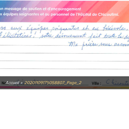
Accueil
»
20201109175058807_Page_2