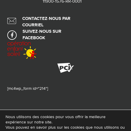
11900-1576-RR-0001
CONTACTEZ-NOUS PAR
COURRIEL
SUIVEZ-NOUS SUR
FACEBOOK
[mc4wp_form id="214"]
Nous utilisons des cookies pour vous offrir la meilleure
expérience sur notre site.
© 2026 Tous droits réservés - Fondation de ma vie – Pour la santé de la
Vous pouvez en savoir plus sur les cookies que nous utilisons ou
région