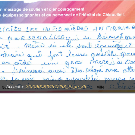
Accueil
»
20201008114647158_Page_36