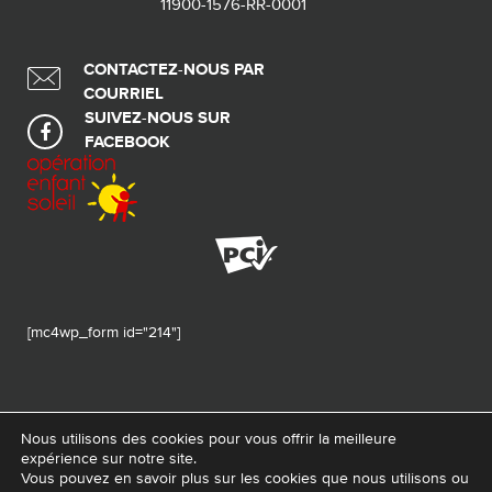
11900-1576-RR-0001
CONTACTEZ-NOUS PAR
COURRIEL
SUIVEZ-NOUS SUR
FACEBOOK
[mc4wp_form id="214"]
Nous utilisons des cookies pour vous offrir la meilleure
expérience sur notre site.
© 2026 Tous droits réservés - Fondation de ma vie – Pour la santé de la
Vous pouvez en savoir plus sur les cookies que nous utilisons ou
région