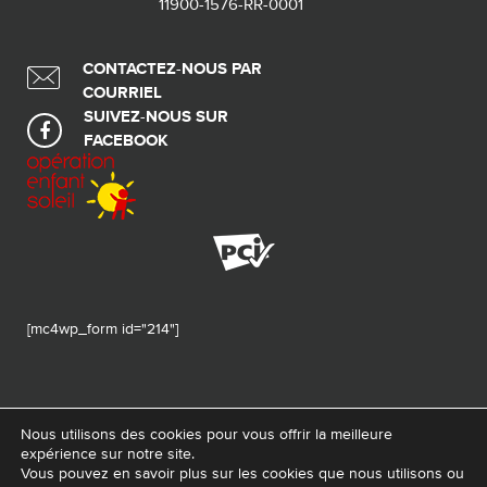
11900-1576-RR-0001
CONTACTEZ-NOUS PAR
COURRIEL
SUIVEZ-NOUS SUR
FACEBOOK
[mc4wp_form id="214"]
Nous utilisons des cookies pour vous offrir la meilleure
expérience sur notre site.
© 2026 Tous droits réservés - Fondation de ma vie – Pour la santé de la
Vous pouvez en savoir plus sur les cookies que nous utilisons ou
région