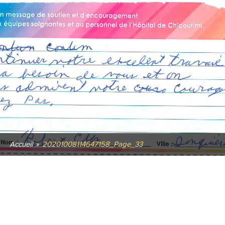
Accueil
»
20201008114647158_Page_33