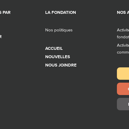
 PAR
LA FONDATION
NOS A
Nos politiques
Activi
R
fonda
Activi
ACCUEIL
comm
NOUVELLES
NOUS JOINDRE