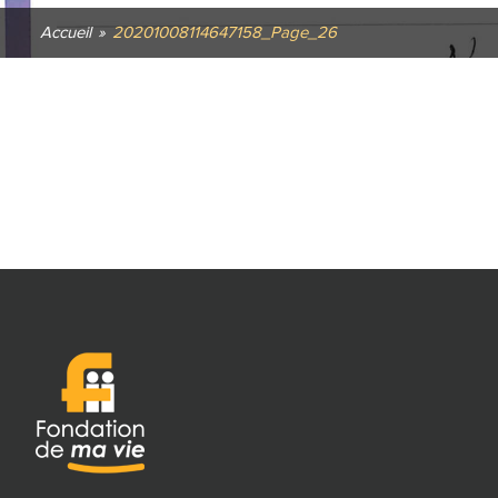
Accueil
»
20201008114647158_Page_26