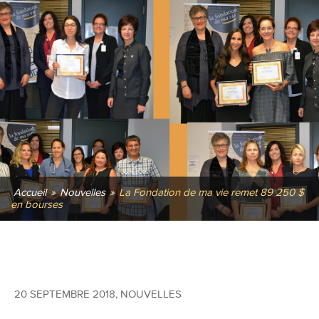
Accueil
»
Nouvelles
»
La Fondation de ma vie remet 89 250 $
en bourses
20 SEPTEMBRE 2018
,
NOUVELLES