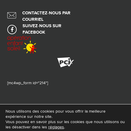
CONTACTEZ-NOUS PAR
COURRIEL
SUIVEZ-NOUS SUR
FACEBOOK
[mc4wp_form id="214"]
Nous utilisons des cookies pour vous offrir la meilleure
expérience sur notre site.
© 2026 Tous droits réservés - Fondation de ma vie – Pour la santé de la
Vous pouvez en savoir plus sur les cookies que nous utilisons ou
région
les désactiver dans les
réglages
.
Conception Web :
La Web Shop