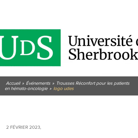
Accueil
»
Événements
»
Trousses Réconfort pour les patients
en hémato-oncologie
»
logo udes
2 FÉVRIER 2023
,