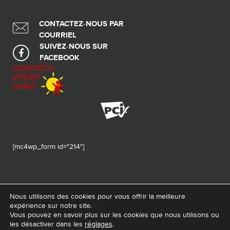
CONTACTEZ-NOUS PAR
COURRIEL
SUIVEZ-NOUS SUR
FACEBOOK
[mc4wp_form id="214"]
Nous utilisons des cookies pour vous offrir la meilleure
expérience sur notre site.
© 2026 Tous droits réservés - Fondation de ma vie – Pour la santé de la
Vous pouvez en savoir plus sur les cookies que nous utilisons ou
région
les désactiver dans les
réglages
.