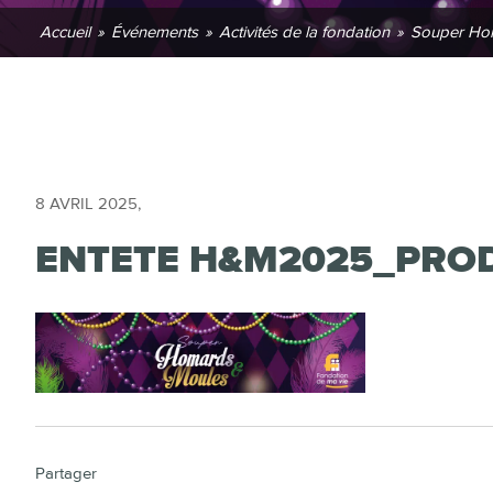
Accueil
»
Événements
»
Activités de la fondation
»
Souper Ho
8 AVRIL 2025
,
ENTETE H&M2025_PRO
Partager