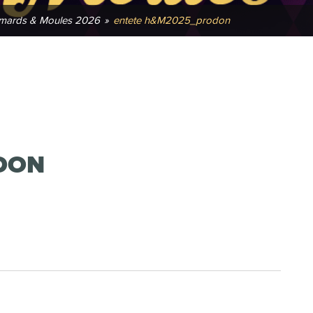
mards & Moules 2026
»
entete h&M2025_prodon
DON