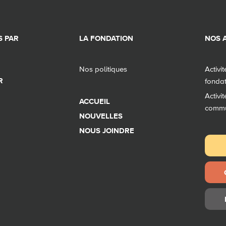
 PAR
LA FONDATION
NOS A
Nos politiques
Activi
R
fonda
Activi
ACCUEIL
comm
NOUVELLES
NOUS JOINDRE