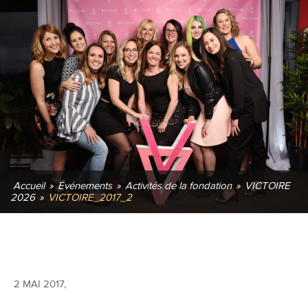
Accueil
»
Événements
»
Activités de la fondation
»
VICTOIRE
2026
»
VICTOIRE_2017_2
2 MAI 2017
,