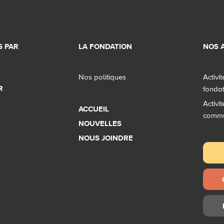
 PAR
LA FONDATION
NOS A
Nos politiques
Activi
R
fonda
Activi
ACCUEIL
comm
NOUVELLES
NOUS JOINDRE