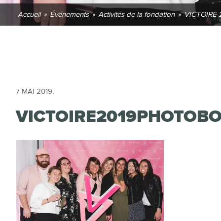
Accueil
»
Événements
»
Activités de la fondation
»
VICTOIRE 
7 MAI 2019
,
VICTOIRE2019PHOTOBO