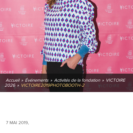
Accueil
»
Événements
»
Activités de la fondation
»
VICTOIRE
2026
»
VICTOIRE2019PHOTOBOOTH-2
7 MAI 2019
,