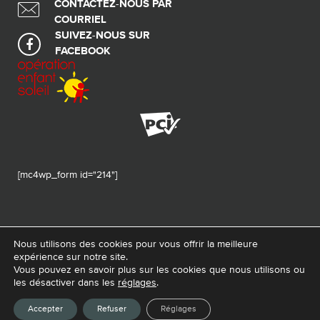
CONTACTEZ-NOUS PAR
COURRIEL
SUIVEZ-NOUS SUR
FACEBOOK
[mc4wp_form id="214"]
Nous utilisons des cookies pour vous offrir la meilleure
expérience sur notre site.
© 2026 Tous droits réservés - Fondation de ma vie – Pour la santé de la
Vous pouvez en savoir plus sur les cookies que nous utilisons ou
région
les désactiver dans les
réglages
.
Conception Web :
La Web Shop
Accepter
Refuser
Réglages