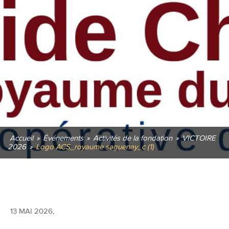
Accueil
»
Événements
»
Activités de la fondation
»
VICTOIRE
2026
»
Logo ACS_royaume saguenay_c (1)
13 MAI 2026
,