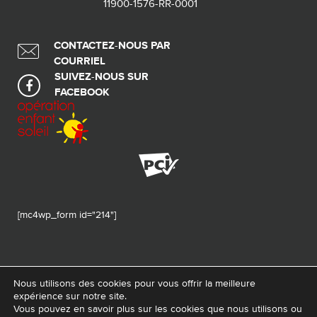
11900-1576-RR-0001
CONTACTEZ-NOUS PAR
COURRIEL
SUIVEZ-NOUS SUR
FACEBOOK
[mc4wp_form id="214"]
Nous utilisons des cookies pour vous offrir la meilleure
expérience sur notre site.
© 2026 Tous droits réservés - Fondation de ma vie – Pour la santé de la
Vous pouvez en savoir plus sur les cookies que nous utilisons ou
région