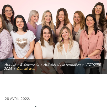
Accueil
»
Événements
»
Activités de la fondation
»
VICTOIRE
2026
»
Comité web
28 AVRIL 2022
,