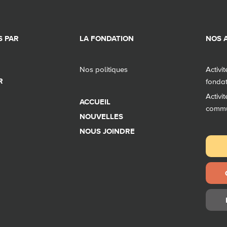
 PAR
LA FONDATION
NOS A
Nos politiques
Activi
R
fonda
Activi
ACCUEIL
comm
NOUVELLES
NOUS JOINDRE