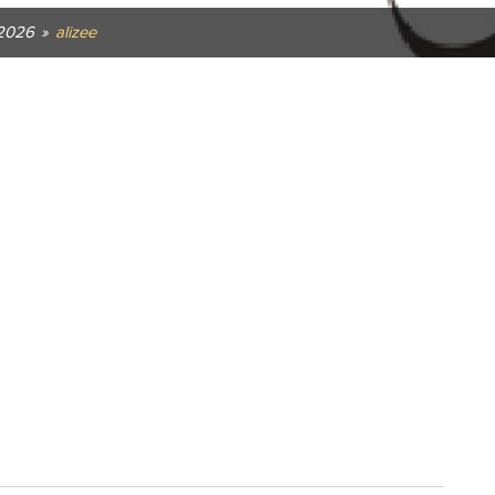
2026
»
alizee