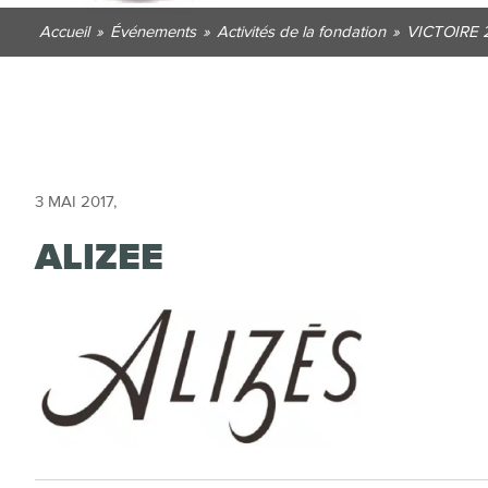
Accueil
»
Événements
»
Activités de la fondation
»
VICTOIRE 
3 MAI 2017
,
ALIZEE