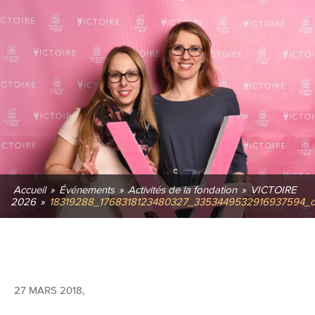
Accueil
»
Événements
»
Activités de la fondation
»
VICTOIRE
2026
»
18319288_1768318123480327_3353449532916937594_
27 MARS 2018
,