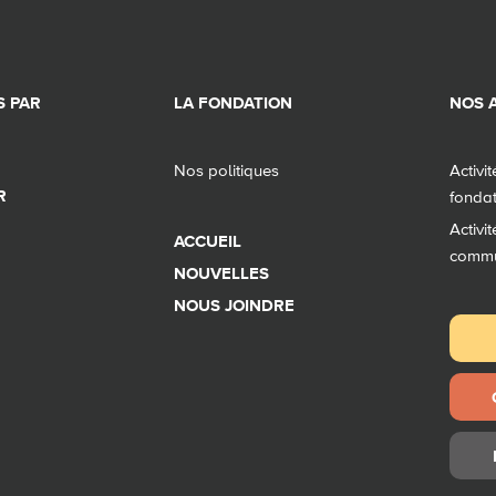
 PAR
LA FONDATION
NOS A
Nos politiques
Activi
R
fonda
Activi
ACCUEIL
comm
NOUVELLES
NOUS JOINDRE