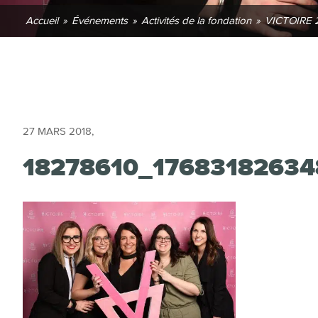
Accueil
»
Événements
»
Activités de la fondation
»
VICTOIRE 
27 MARS 2018
,
18278610_1768318263