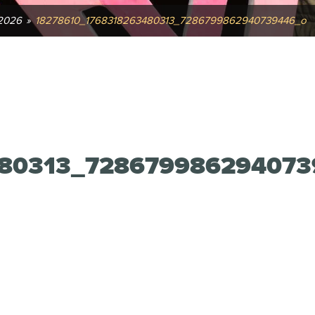
2026
»
18278610_1768318263480313_7286799862940739446_o
480313_72867998629407