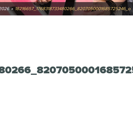
2026
»
18216657_1768318733480266_8207050001685725246_o
480266_82070500016857