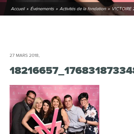
Accueil
»
Événements
»
Activités de la fondation
»
VICTOIRE 
27 MARS 2018
,
18216657_1768318733