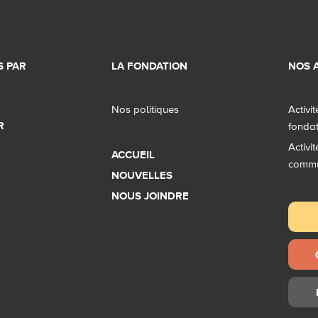
 PAR
LA FONDATION
NOS A
Nos politiques
Activi
R
fonda
Activi
ACCUEIL
comm
NOUVELLES
NOUS JOINDRE