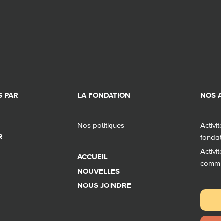
 PAR
LA FONDATION
NOS A
Nos politiques
Activi
R
fonda
Activi
ACCUEIL
comm
NOUVELLES
NOUS JOINDRE