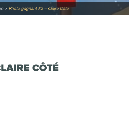
on
»
Photo gagnant #2 – Claire Côté
LAIRE CÔTÉ