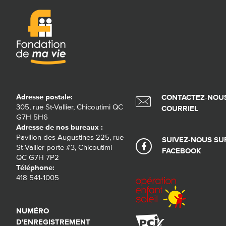
Adresse postale:
CONTACTEZ-NOUS
305, rue St-Vallier, Chicoutimi QC
COURRIEL
G7H 5H6
Adresse de nos bureaux :
Pavillon des Augustines 225, rue
SUIVEZ-NOUS SU
St-Vallier porte #3, Chicoutimi
FACEBOOK
QC G7H 7P2
Téléphone:
418 541-1005
NUMÉRO
D'ENREGISTREMENT