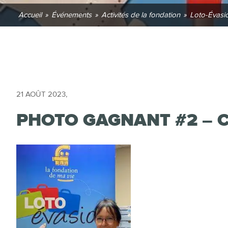
Accueil
»
Événements
»
Activités de la fondation
»
Loto-Évasi
21 AOÛT 2023
,
PHOTO GAGNANT #2 – C