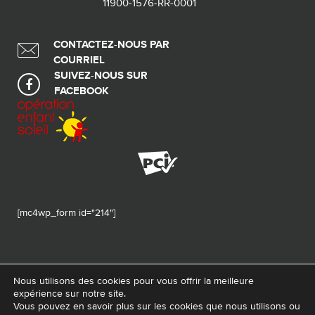
11900-1576-RR-0001
CONTACTEZ-NOUS PAR
COURRIEL
SUIVEZ-NOUS SUR
FACEBOOK
[mc4wp_form id="214"]
Nous utilisons des cookies pour vous offrir la meilleure
expérience sur notre site.
© 2026 Tous droits réservés - Fondation de ma vie – Pour la santé de la
Vous pouvez en savoir plus sur les cookies que nous utilisons ou
région