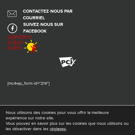
CONTACTEZ-NOUS PAR
COURRIEL
SUIVEZ-NOUS SUR
FACEBOOK
[mc4wp_form id="214"]
Nous utilisons des cookies pour vous offrir la meilleure
expérience sur notre site.
© 2026 Tous droits réservés - Fondation de ma vie – Pour la santé de la
Vous pouvez en savoir plus sur les cookies que nous utilisons ou
région
les désactiver dans les
réglages
.
Conception Web :
La Web Shop