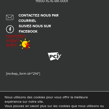
11900-1576-RR-0001
CONTACTEZ-NOUS PAR
COURRIEL
SUIVEZ-NOUS SUR
FACEBOOK
[mc4wp_form id="214"]
Nous utilisons des cookies pour vous offrir la meilleure
expérience sur notre site.
© 2026 Tous droits réservés - Fondation de ma vie – Pour la santé de la
Vous pouvez en savoir plus sur les cookies que nous utilisons ou
région