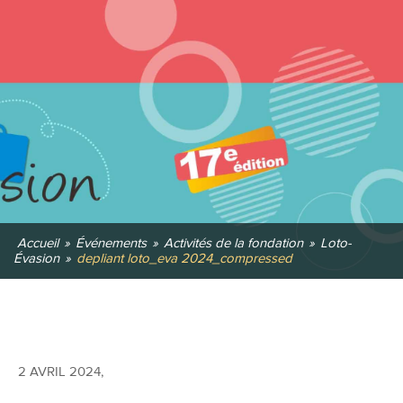
Accueil
»
Événements
»
Activités de la fondation
»
Loto-
Évasion
»
depliant loto_eva 2024_compressed
2 AVRIL 2024
,