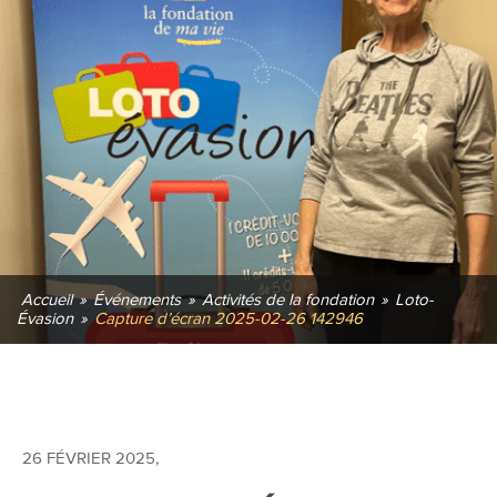
Accueil
»
Événements
»
Activités de la fondation
»
Loto-
Évasion
»
Capture d’écran 2025-02-26 142946
26 FÉVRIER 2025
,