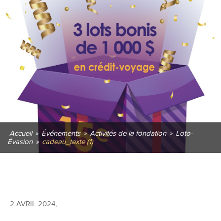
Accueil
»
Événements
»
Activités de la fondation
»
Loto-
Évasion
»
cadeau_texte (1)
2 AVRIL 2024
,