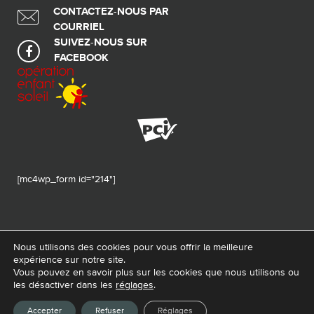
CONTACTEZ-NOUS PAR
COURRIEL
SUIVEZ-NOUS SUR
FACEBOOK
[mc4wp_form id="214"]
Nous utilisons des cookies pour vous offrir la meilleure
expérience sur notre site.
© 2026 Tous droits réservés - Fondation de ma vie – Pour la santé de la
Vous pouvez en savoir plus sur les cookies que nous utilisons ou
région
les désactiver dans les
réglages
.
Conception Web :
La Web Shop
Accepter
Refuser
Réglages