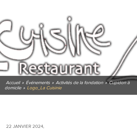
Accueil
»
Événements
»
Activités de la fondation
»
Cupidon à
domicile
»
Logo_La Cuisinie
22 JANVIER 2024
,