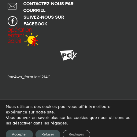
CONTACTEZ-NOUS PAR
COURRIEL
SUIVEZ-NOUS SUR
FACEBOOK
[mc4wp_form id="214"]
Nous utilisons des cookies pour vous offrir la meilleure
expérience sur notre site.
© 2026 Tous droits réservés - Fondation de ma vie – Pour la santé de la
Vous pouvez en savoir plus sur les cookies que nous utilisons ou
région
les désactiver dans les
réglages
.
Conception Web :
La Web Shop
Accepter
Refuser
Réglages