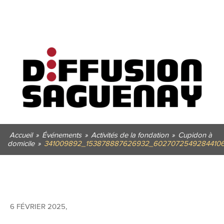
Accueil
»
Événements
»
Activités de la fondation
»
Cupidon à
domicile
»
341009892_153878887626932_6027072549284410
6 FÉVRIER 2025
,