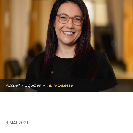
Accueil
»
Équipes
»
Tania Salesse
4 MAI 2021
,