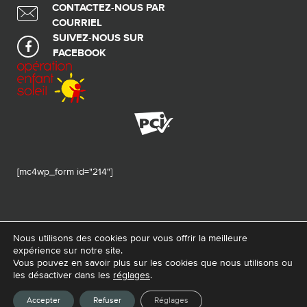
CONTACTEZ-NOUS PAR
COURRIEL
SUIVEZ-NOUS SUR
FACEBOOK
[mc4wp_form id="214"]
Nous utilisons des cookies pour vous offrir la meilleure
expérience sur notre site.
© 2026 Tous droits réservés - Fondation de ma vie – Pour la santé de la
Vous pouvez en savoir plus sur les cookies que nous utilisons ou
région
les désactiver dans les
réglages
.
Conception Web :
La Web Shop
Accepter
Refuser
Réglages