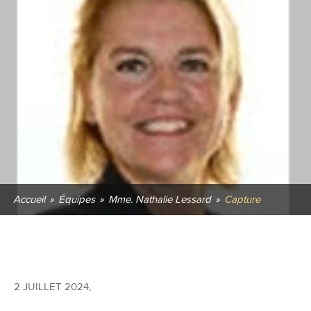
Accueil
»
Équipes
»
Mme. Nathalie Lessard
»
Capture
2 JUILLET 2024
,