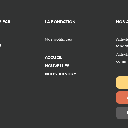
 PAR
LA FONDATION
NOS A
Nos politiques
Activi
R
fonda
Activi
ACCUEIL
comm
NOUVELLES
NOUS JOINDRE