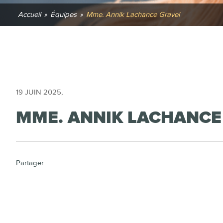
Accueil
»
Équipes
»
Mme. Annik Lachance Gravel
19 JUIN 2025
,
MME. ANNIK LACHANCE
Partager