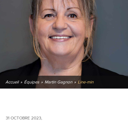
Accueil
»
Équipes
»
Martin Gagnon
»
Line-min
31 OCTOBRE 2023
,