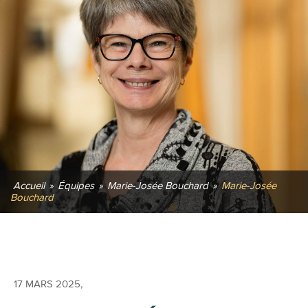
Accueil
»
Équipes
»
Marie-Josée Bouchard
»
Marie-Josée
Bouchard
17 MARS 2025
,