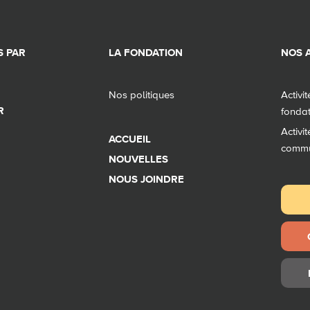
 PAR
LA FONDATION
NOS A
Nos politiques
Activi
R
fonda
Activi
ACCUEIL
comm
NOUVELLES
NOUS JOINDRE