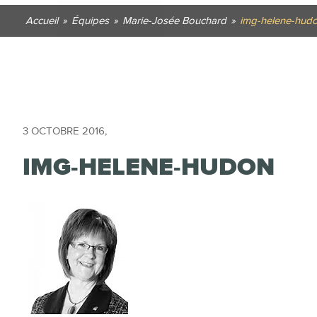
Accueil
»
Équipes
»
Marie-Josée Bouchard
»
img-helene-hud
3 OCTOBRE 2016
,
IMG-HELENE-HUDON