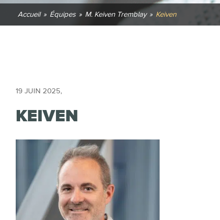
Accueil
»
Équipes
»
M. Keiven Tremblay
»
Keiven
19 JUIN 2025
,
KEIVEN