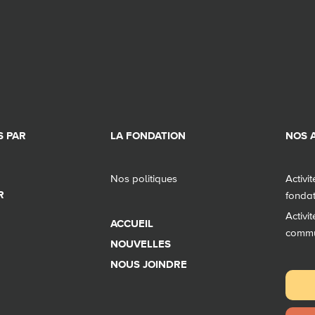
 PAR
LA FONDATION
NOS A
Nos politiques
Activi
R
fonda
Activi
ACCUEIL
comm
NOUVELLES
NOUS JOINDRE