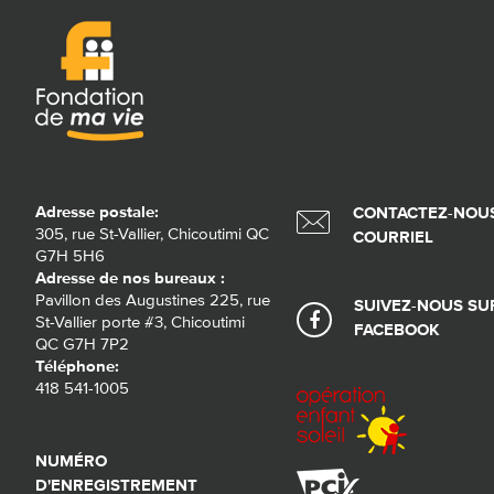
Adresse postale:
CONTACTEZ-NOUS
305, rue St-Vallier, Chicoutimi QC
COURRIEL
G7H 5H6
Adresse de nos bureaux :
Pavillon des Augustines 225, rue
SUIVEZ-NOUS SU
St-Vallier porte #3, Chicoutimi
FACEBOOK
QC G7H 7P2
Téléphone:
418 541-1005
NUMÉRO
D'ENREGISTREMENT