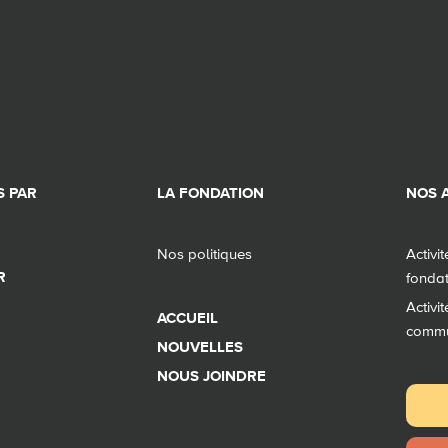
 PAR
LA FONDATION
NOS A
Nos politiques
Activi
R
fonda
Activi
ACCUEIL
comm
NOUVELLES
NOUS JOINDRE