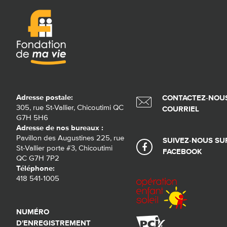
Adresse postale:
CONTACTEZ-NOUS
305, rue St-Vallier, Chicoutimi QC
COURRIEL
G7H 5H6
Adresse de nos bureaux :
Pavillon des Augustines 225, rue
SUIVEZ-NOUS SU
St-Vallier porte #3, Chicoutimi
FACEBOOK
QC G7H 7P2
Téléphone:
418 541-1005
NUMÉRO
D'ENREGISTREMENT