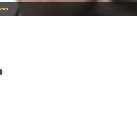
irard
D