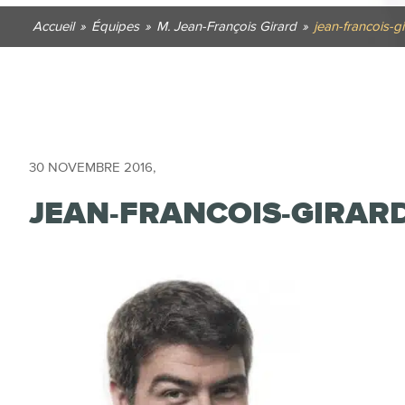
Accueil
»
Équipes
»
M. Jean-François Girard
»
jean-francois-g
30 NOVEMBRE 2016
,
JEAN-FRANCOIS-GIRAR