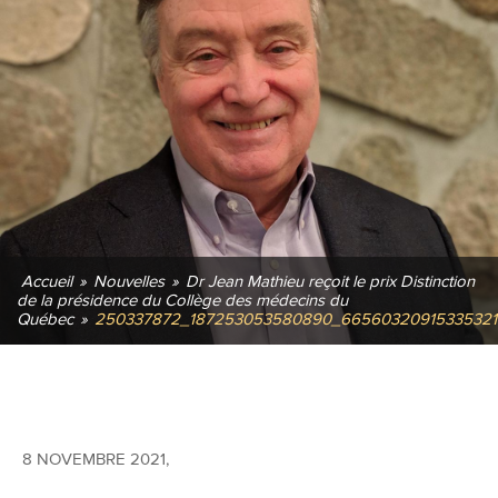
Accueil
»
Nouvelles
»
Dr Jean Mathieu reçoit le prix Distinction
de la présidence du Collège des médecins du
Québec
»
250337872_187253053580890_66560320915335321
8 NOVEMBRE 2021
,