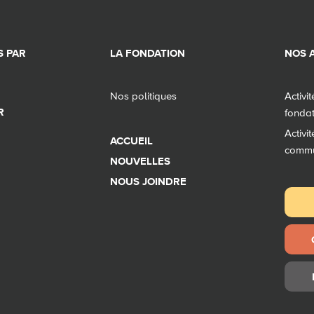
 PAR
LA FONDATION
NOS A
Nos politiques
Activi
R
fonda
Activi
ACCUEIL
comm
NOUVELLES
NOUS JOINDRE