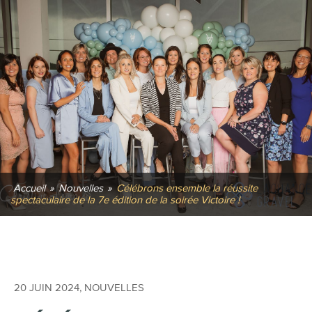
Accueil
»
Nouvelles
»
Célébrons ensemble la réussite
spectaculaire de la 7e édition de la soirée Victoire !
20 JUIN 2024
,
NOUVELLES