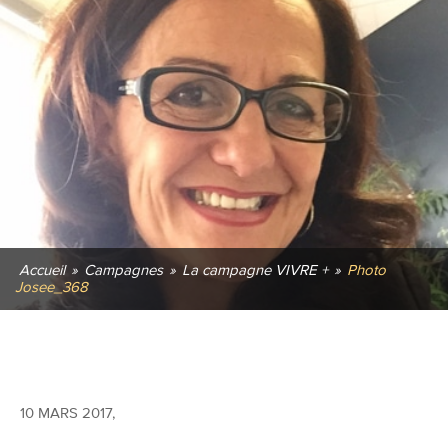
Accueil
»
Campagnes
»
La campagne VIVRE +
»
Photo
Josee_368
10 MARS 2017
,