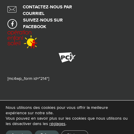
CONTACTEZ-NOUS PAR
COURRIEL
SUIVEZ-NOUS SUR
FACEBOOK
[mc4wp_form id="214"]
Nous utilisons des cookies pour vous offrir la meilleure
expérience sur notre site.
© 2026 Tous droits réservés - Fondation de ma vie – Pour la santé de la
Vous pouvez en savoir plus sur les cookies que nous utilisons ou
région
les désactiver dans les
réglages
.
Conception Web :
La Web Shop