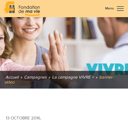
Menu
Accueil
»
Campagnes
»
La campagne VIVRE +
»
banner-
video
13 OCTOBRE 2016
,