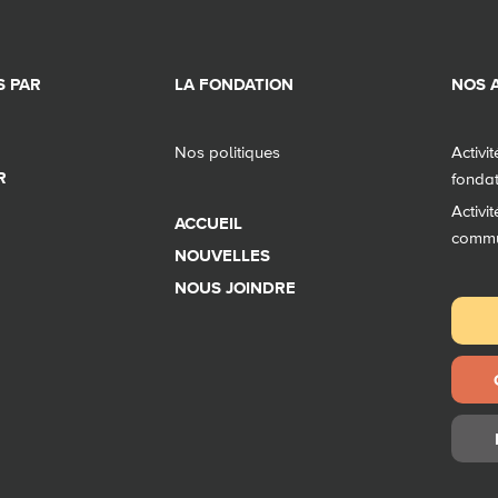
 PAR
LA FONDATION
NOS A
Nos politiques
Activi
R
fonda
Activi
ACCUEIL
comm
NOUVELLES
NOUS JOINDRE