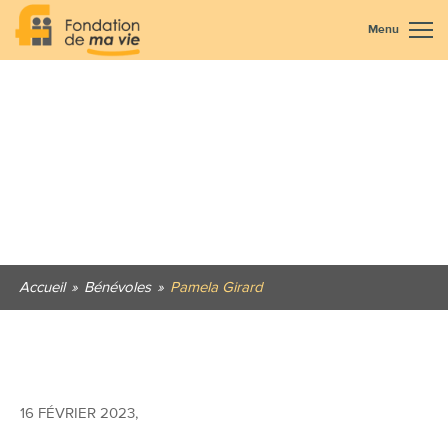
Menu
Accueil
»
Bénévoles
»
Pamela Girard
16 FÉVRIER 2023
,