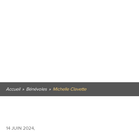
Accueil
»
Bénévoles
»
Michelle Clavette
14 JUIN 2024
,