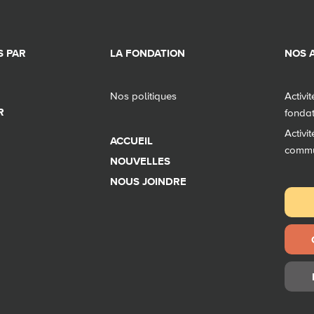
 PAR
LA FONDATION
NOS A
Nos politiques
Activi
R
fonda
Activi
ACCUEIL
comm
NOUVELLES
NOUS JOINDRE