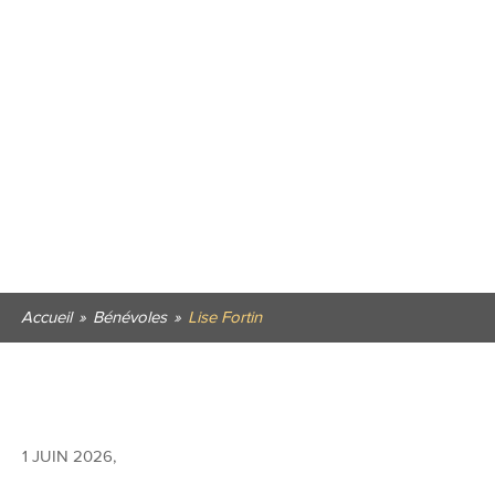
Accueil
»
Bénévoles
»
Lise Fortin
1 JUIN 2026
,